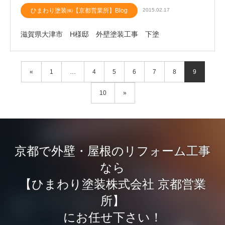
ひまわり塗装㈱【京都営業所】Blog
2015.02.17
滋賀県大津市 H様邸 外壁塗装工事 下塗
«
1
…
4
5
6
7
8
9
10
»
京都で外壁・屋根のリフォーム工事
なら
【ひまわり塗装株式会社 京都営業
所】
にお任せ下さい！