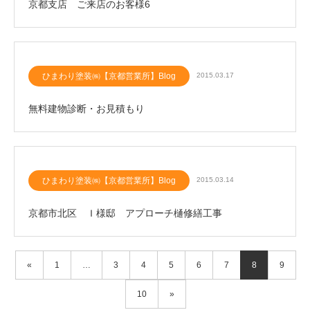
京都支店 ご来店のお客様6
ひまわり塗装㈱【京都営業所】Blog
2015.03.17
無料建物診断・お見積もり
ひまわり塗装㈱【京都営業所】Blog
2015.03.14
京都市北区 Ｉ様邸 アプローチ樋修繕工事
«
1
…
3
4
5
6
7
8
9
10
»