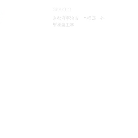
2019.01.21
京都府宇治市 Ｙ様邸 外
壁塗装工事
PA
メニュー
ひまわり塗装【京都営業所】紹介
事業内容
外壁塗装
屋根塗装
集合住宅(マンション・アパート)