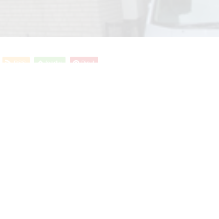
RSS
feedly
Pin it
Before