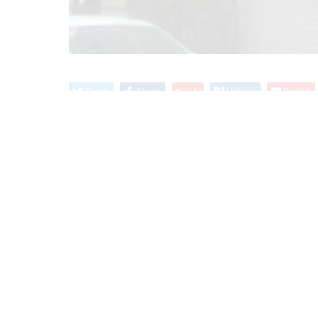
Tweet
Share
+1
Hatena
Pocket