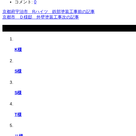
コメント:
0
京都府宇治市 Rハイツ 鉄部塗装工事
前の記事
京都市 Ｄ様邸 外壁塗装工事
次の記事
関連記事
K様
S様
S様
T様
Ｕ様