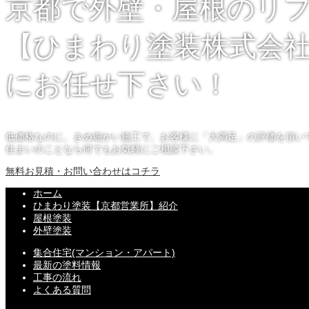
京都で外壁・屋根のリ
【ひまわり塗装株式会社
にお任せ下さい！
低価格なのに、きめ細かい施工で、お客様に「大満足」の評価を頂い
住まいのことなら何でもお気軽にご相談下さい。
無料お見積・お問い合わせはコチラ
ホーム
ひまわり塗装【京都営業所】紹介
屋根塗装
外壁塗装
集合住宅(マンション・アパート)
最新の塗料情報
工事の流れ
よくある質問