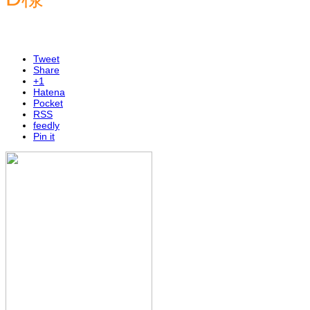
Tweet
Share
+1
Hatena
Pocket
RSS
feedly
Pin it