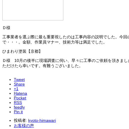
Ｄ様
工事業者を選ぶ際に最も重要視したのは工事内容の説明でした。今回
で・・・。金額、作業員マナー、技術力等は満足でした。
ひまわり塗装【京都】
Ｄ様 10月の後半に現場調査に伺い、早々に工事のご依頼を頂きま
ただけたら幸いです。有難うございました。
Tweet
Share
+1
Hatena
Pocket
RSS
feedly
Pin it
投稿者:
kyoto-himawari
お客様の声