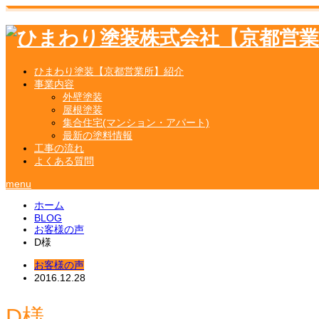
ひまわり塗装【京都営業所】紹介
事業内容
外壁塗装
屋根塗装
集合住宅(マンション・アパート)
最新の塗料情報
工事の流れ
よくある質問
menu
ホーム
BLOG
お客様の声
D様
お客様の声
2016.12.28
D様