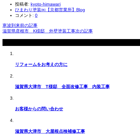
投稿者:
kyoto-himawari
ひまわり塗装㈱【京都営業所】Blog
コメント:
0
寒波到来
前の記事
滋賀県彦根市 K様邸 外壁塗装工事
次の記事
関連記事
リフォームをお考えの方に
滋賀県大津市 T様邸 全面改修工事 内装工事
お客様からの問い合わせ
滋賀県大津市 大屋根点検補修工事