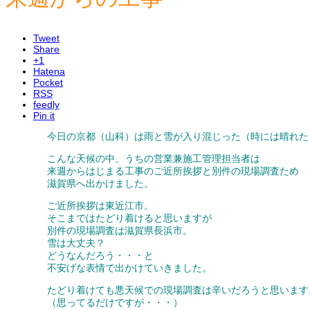
Tweet
Share
+1
Hatena
Pocket
RSS
feedly
Pin it
今日の京都（山科）は雨と雪が入り混じった（時には晴れた
こんな天候の中、うちの営業兼施工管理担当者は
来週からはじまる工事のご近所挨拶と別件の現場調査ため
滋賀県へ出かけました。
ご近所挨拶は東近江市。
そこまではたどり着けると思いますが
別件の現場調査は滋賀県長浜市。
雪は大丈夫？
どうなんだろう・・・と
不安げな表情で出かけていきました。
たどり着けても悪天候での現場調査は辛いだろうと思います
（思ってるだけですが・・・）