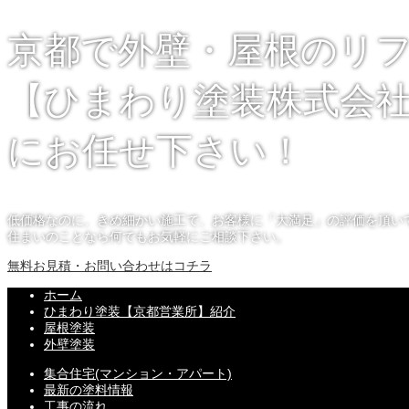
京都で外壁・屋根のリ
【ひまわり塗装株式会社
にお任せ下さい！
低価格なのに、きめ細かい施工で、お客様に「大満足」の評価を頂い
住まいのことなら何でもお気軽にご相談下さい。
無料お見積・お問い合わせはコチラ
ホーム
ひまわり塗装【京都営業所】紹介
屋根塗装
外壁塗装
集合住宅(マンション・アパート)
最新の塗料情報
工事の流れ