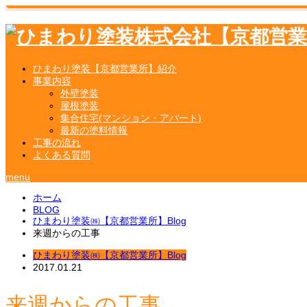
ひまわり塗装【京都営業所】紹介
事業内容
外壁塗装
屋根塗装
集合住宅(マンション・アパート)
最新の塗料情報
工事の流れ
よくある質問
menu
ホーム
BLOG
ひまわり塗装㈱【京都営業所】Blog
来週からの工事
ひまわり塗装㈱【京都営業所】Blog
2017.01.21
来週からの工事