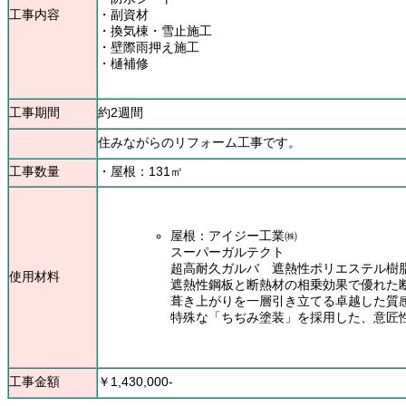
工事内容
・副資材
・換気棟・雪止施工
・壁際雨押え施工
・樋補修
工事期間
約2週間
住みながらのリフォーム工事です。
工事数量
・屋根：131㎡
屋根：アイジー工業㈱
スーパーガルテクト
超高耐久ガルバ 遮熱性ポリエステル樹
使用材料
遮熱性鋼板と断熱材の相乗効果で優れた
葺き上がりを一層引き立てる卓越した質
特殊な「ちぢみ塗装」を採用した、意匠
工事金額
￥1,430,000-