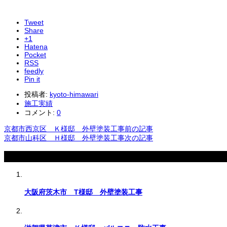
Tweet
Share
+1
Hatena
Pocket
RSS
feedly
Pin it
投稿者:
kyoto-himawari
施工実績
コメント:
0
京都市西京区 Ｋ様邸 外壁塗装工事
前の記事
京都市山科区 Ｈ様邸 外壁塗装工事
次の記事
関連記事
大阪府茨木市 T様邸 外壁塗装工事