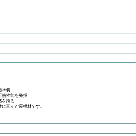
脂塗装
断熱性能を発揮
感を誇る
性に富んだ屋根材です。