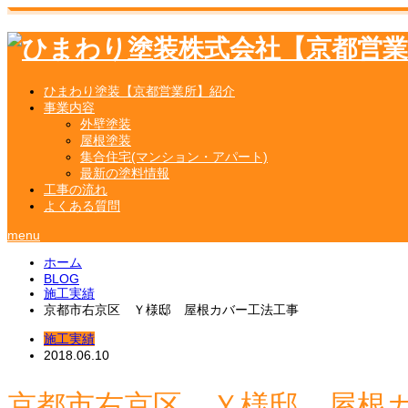
ひまわり塗装【京都営業所】紹介
事業内容
外壁塗装
屋根塗装
集合住宅(マンション・アパート)
最新の塗料情報
工事の流れ
よくある質問
menu
ホーム
BLOG
施工実績
京都市右京区 Ｙ様邸 屋根カバー工法工事
施工実績
2018.06.10
京都市右京区 Ｙ様邸 屋根