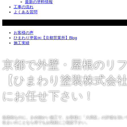
最新の塗料情報
工事の流れ
よくある質問
カテゴリー
お客様の声
ひまわり塗装㈱【京都営業所】Blog
施工実績
京都で外壁・屋根のリ
【ひまわり塗装株式会社
にお任せ下さい！
低価格なのに、きめ細かい施工で、お客様に「大満足」の評価を頂い
住まいのことなら何でもお気軽にご相談下さい。