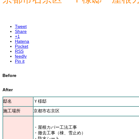
Tweet
Share
+1
Hatena
Pocket
RSS
feedly
Pin it
Before
After
邸名
Ｙ様邸
施工場所
京都市右京区
・屋根カバー工法工事
・撤去工事（棟、雪止め）
・防水シート