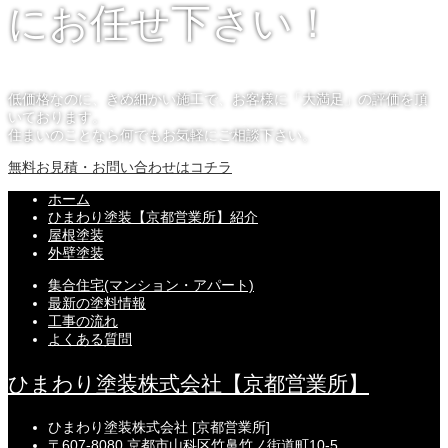
にお任せ下さい！
低価格なのに、きめ細かい施工で、お客様に「大満足」の評価を頂
いております。
住まいのことなら何でもお気軽にご相談下さい。
無料お見積・お問い合わせはコチラ
ホーム
ひまわり塗装【京都営業所】紹介
屋根塗装
外壁塗装
集合住宅(マンション・アパート)
最新の塗料情報
工事の流れ
よくある質問
ひまわり塗装株式会社【京都営業所】
ひまわり塗装株式会社 [京都営業所]
〒607-8080 京都市山科区竹鼻竹ノ街道町10-5