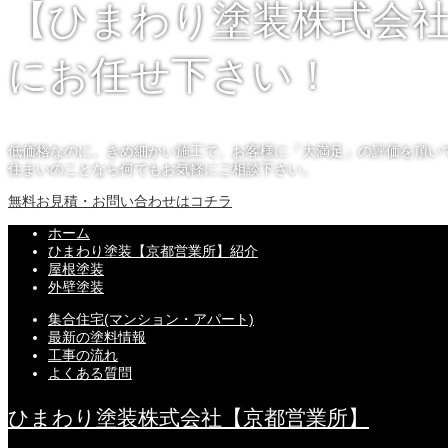
【ひまわり塗装株式会社
にお任せ下さい！
低価格なのに、きめ細かい施工で、お客様に「大満足」の評価を頂い
住まいのことなら何でもお気軽にご相談下さい。
無料お見積・お問い合わせはコチラ
ホーム
ひまわり塗装【京都営業所】紹介
屋根塗装
外壁塗装
集合住宅(マンション・アパート)
最新の塗料情報
工事の流れ
よくある質問
ひまわり塗装株式会社【京都営業所】