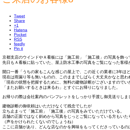
Tweet
Share
+1
Hatena
Pocket
RSS
feedly
Pin it
京都支店のウインドやＡ看板には「施工前」「施工後」の写真を飾っ
先日もＡ看板に貼っていた、屋上防水工事の写真をご覧になった客様
開口一番「うちの家もこんな感じの屋上で、この近くの業者に3年ほ
現在は雨漏り等も無いものの、このままでしばらく大丈夫かなと思わ
「現在の状態を把握するために、無料の建物診断がございますのでい
「またお願いするときは来るわ」とすぐにお帰りになりました。
お帰りの際は会社案内のパンフレットをしっかり手渡し御見送りしま
建物診断の御依頼はいただけなくて残念でしたが
立ち止まって「施工前」「施工後」の写真をみていただけている。
店舗の正面ではなく斜めから写真をじっとご覧になっている方もいた
（声をかけられたくないのでしょうね）
ここに店舗があり、どんな店なのかを興味をもってくださっているの