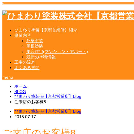
ひまわり塗装【京都営業所】紹介
事業内容
外壁塗装
屋根塗装
集合住宅(マンション・アパート)
最新の塗料情報
工事の流れ
よくある質問
menu
ホーム
BLOG
ひまわり塗装㈱【京都営業所】Blog
ご来店のお客様8
ひまわり塗装㈱【京都営業所】Blog
2015.07.17
ご来店のお客様8