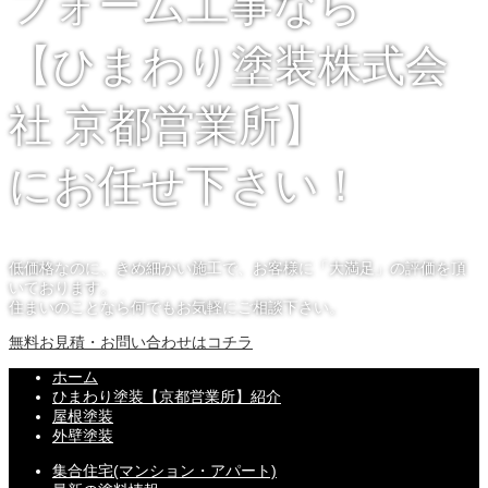
フォーム工事なら
【ひまわり塗装株式会
社 京都営業所】
にお任せ下さい！
低価格なのに、きめ細かい施工で、お客様に「大満足」の評価を頂
いております。
住まいのことなら何でもお気軽にご相談下さい。
無料お見積・お問い合わせはコチラ
ホーム
ひまわり塗装【京都営業所】紹介
屋根塗装
外壁塗装
集合住宅(マンション・アパート)