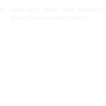
のに、きめ細かい施工で、お客様に「大満足」の評価を頂いて
住まいのことなら何でもお気軽にご相談下さい。
無料お見積・お問い合わせはコチラ
ホーム
集合住宅(マンション・アパート)
ひまわり塗装【京都営業所】紹介
最新の塗料情報
屋根塗装
工事の流れ
外壁塗装
よくある質問