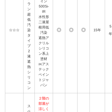
イン
ラ
500Si-
ン
IR
超
水性形
低
二液屋
汚
5
根用低
◎
◎
◎
☆☆☆
染
15年
汚染
タ
遮熱ア
イ
クリル
プ
シリコ
2
ン系上
液
塗材
遮
㈱アス
熱
テック
シ
ペイン
リ
トジャ
コ
パン
ン
２階の
部屋が
ス
涼しく
ペ