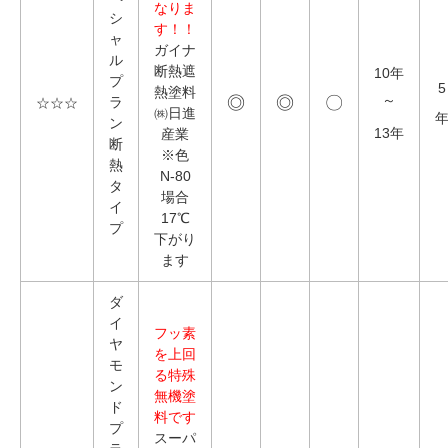
なりま
シ
す！！
ャ
ガイナ
ル
断熱遮
10年
プ
5
熱塗料
◎
◎
〇
ラ
～
☆☆☆
㈱日進
ン
13年
産業
断
※色
熱
N-80
タ
場合
イ
17℃
プ
下がり
ます
ダ
イ
フッ素
ヤ
を上回
モ
る特殊
ン
無機塗
ド
料です
プ
スーパ