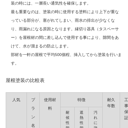
装の時には、一層長い通気性を確保します。
最も重要なのは、塗装の時に使用する塗料により上下が重な
っている部分が、塞がれてしまい、雨水の排出が少なくな
り、雨漏れになる原因となります。縁切り器具（タスペーサ
ー）を屋根材の間に差し込んで使用する事により、隙間をあ
けて、水が溜まるの防止します。
部材を一軒の屋根で平均500個程、挿入してから塗装を行いま
す。
屋根塗装の比較表
人気
プ
使用材
特徴
耐久
年数
ラ
料
耐
遮
汚
ン
候
熱
れ
性
性
に
名