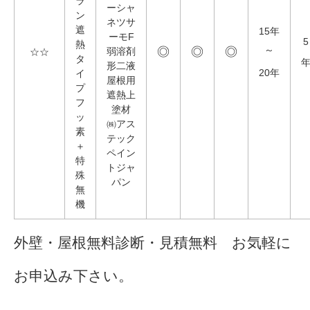
ラ
ーシャ
ン
ネツサ
遮
15年
ーモF
5
熱
◎
◎
◎
弱溶剤
～
☆☆
タ
形二液
20年
イ
屋根用
プ
遮熱上
フ
塗材
ッ
㈱アス
素
テック
＋
ペイン
特
トジャ
殊
パン
無
機
外壁・屋根無料診断・見積無料 お気軽に
お申込み下さい。