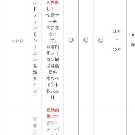
ル
久性良
ド
し！！
プ
快適サ
ラ
ーモ
ン
Si(2液
10年
B
タイ
5
◎
◎
◎
～
☆☆☆
シ
プ)
リ
弱溶剤
13年
コ
系シリ
ン
コン樹
遮
脂遮熱
熱
塗料
タ
水谷ペ
イ
イント
プ
株式会
社
遮熱効
果バツ
プ
グン！
ラ
スーパ
チ