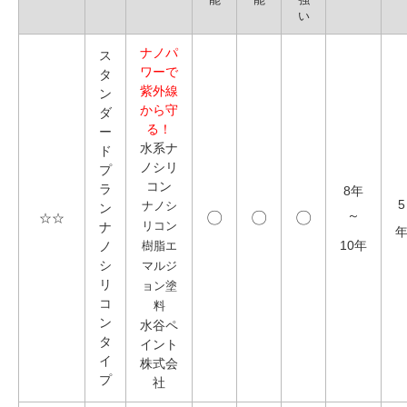
能
能
強
い
ナノパ
ス
ワーで
タ
紫外線
ン
から守
ダ
る！
ー
水系ナ
ド
ノシリ
プ
コン
ラ
8年
5
ナノシ
ン
〇
〇
〇
～
☆☆
ナ
リコン
10年
ノ
樹脂エ
シ
マルジ
リ
ョン塗
コ
料
ン
水谷ペ
タ
イント
イ
株式会
プ
社