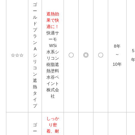
ゴ
ー
遮熱効
ル
果で快
ド
適に！
プ
快適サ
ラ
ーモ
ン
WSi
8年
A
5
水系シ
〇
◎
〇
～
☆☆☆
シ
リコン
リ
10年
樹脂遮
コ
熱塗料
ン
水谷ペ
遮
イント
熱
株式会
タ
社
イ
プ
しっか
ゴ
り密
ー
着、耐