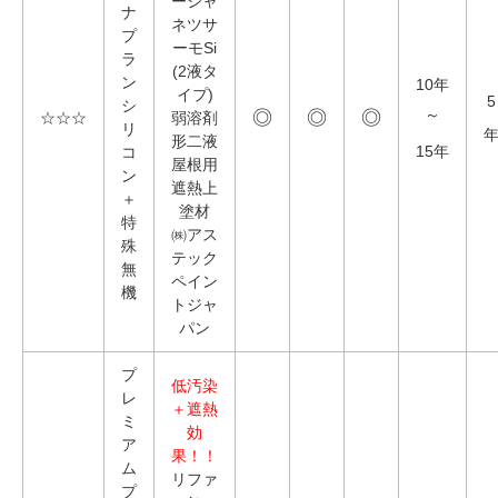
ーシャ
ナ
ネツサ
プ
ーモSi
ラ
(2液タ
ン
10年
イプ)
5
シ
◎
◎
◎
～
☆☆☆
弱溶剤
リ
形二液
15年
コ
屋根用
ン
遮熱上
＋
塗材
特
㈱アス
殊
テック
無
ペイン
機
トジャ
パン
プ
低汚染
レ
＋遮熱
ミ
効
ア
果！！
ム
リファ
プ