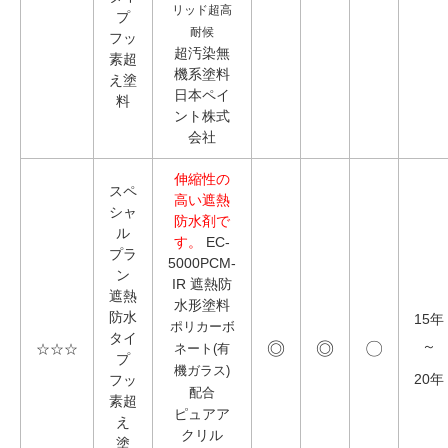
リッド超高
プ
耐候
フッ
超汚染無
素超
機系塗料
え塗
日本ペイ
料
ント株式
会社
伸縮性の
スペ
高い遮熱
シャ
防水剤で
ル
す。
EC-
プラ
5000PCM-
ン
IR 遮熱防
遮熱
水形塗料
防水
15年
ポリカーボ
タイ
◎
◎
〇
～
☆☆☆
ネート(有
プ
機ガラス)
20年
フッ
配合
素超
ピュアア
え
クリル
塗