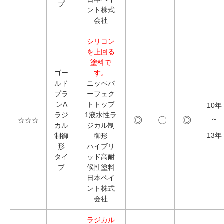
プ
ント株式
会社
シリコン
を上回る
塗料で
ゴー
す。
ルド
ニッペパ
プラ
ーフェク
ンA
トトップ
10年
ラジ
1液水性ラ
◎
〇
◎
～
☆☆☆
カル
ジカル制
13年
制御
御形
形
ハイブリ
タイ
ッド高耐
プ
候性塗料
日本ペイ
ント株式
会社
ラジカル