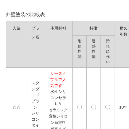
外壁塗装の比較表
人気
プラ
使用材料
特徴
耐久
年数
ン名
耐
遮
汚
候
熱
れ
性
性
に
能
能
強
い
リーズナ
ブルで人
スタ
気です。
ンダ
水性シリ
ード
コンセラ
プラ
ＵＶ
〇
〇
〇
☆☆
ン
10年
セラミック
シリ
変性シリコ
コン
ン系塗料
タイ
日本ペイ