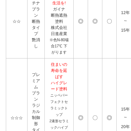
チナ
生活を!
プラ
ガイナ
12年
ン
断熱遮熱
◎
◎
〇
～
☆☆
断熱
塗料
タイ
株式会社
15年
プ
日進産業
艶消
※色N-80場
し
合17℃ 下
がります
住まいの
寿命を延
プレ
ばす
ミア
ハイグレ
ム
ード塗料
プラ
ニッペパー
ン
フェクトセ
ラジ
ラミックト
15年
カル
ップ
◎
〇
◎
制御
～
☆☆☆
2液形セラミ
形
20年
ックハイブ
タイ