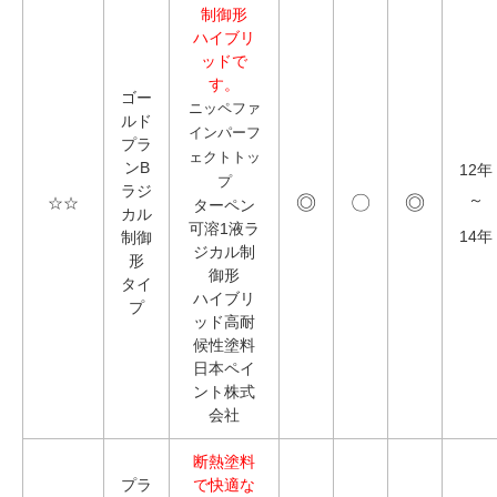
制御形
ハイブリ
ッドで
す。
ゴー
ニッペファ
ルド
インパーフ
プラ
ェクトトッ
ンB
12年
プ
ラジ
◎
〇
◎
～
☆☆
ターペン
カル
可溶1液ラ
14年
制御
ジカル制
形
御形
タイ
ハイブリ
プ
ッド高耐
候性塗料
日本ペイ
ント株式
会社
断熱塗料
プラ
で快適な