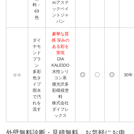
㈱アステ
料・
ックペイ
69
ントジャ
色
パン
豪華な質
ダイ
感 深みの
ヤモ
ある彩を
ンド
実現
プラ
DIA
ン
KALEIDO
多彩
水性シリ
◎
〇
◎
☆☆
30年
色タ
コン系
イプ
微光沢多
雨水
彩模様塗
で汚
料
れを
株式会社
流す
ダイフレ
ックス
外壁無料診断・見積無料 お気軽にお申